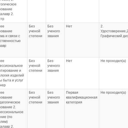
огическое
зование
калавр 2.
стр
ее
Без
Без
Нет
2.
зование
ученой
ученого
Удостоверение,
ма и связи с
степени
звания
Графический ди
ственностью
лавр
ее
Без
Без
Нет
Не проходил(а)
ессиональное
ученой
ученого
ктирование и
степени
звания
ология изделий
 быта и услуг
нер
ее
Без
Без
Первая
Не проходил(а)
зование
ученой
ученого
квалификационная
дагогическое
степени
звания
категория
ование 2.
ессиональное
ние (по
слям)
калавр 2.