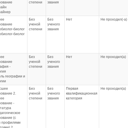
зование
степени
звания
родительской
зайн
компетенции)
зайнер
Удостоверение,
2022, Оказание
ее
Без
Без
Нет
Не проходил(-а)
первой помощи
зование
ученой
ученого
обиолог-биолог
степени
звания
обиолог-биолог
ее
Без
Без
Нет
Не проходил(а)
зование
ученой
ученого
афия -
степени
звания
огия
ль географии и
огии
ысшее
Без
Без
Первая
Не проходил(а)
ование 2.
ученой
ученого
квалификационная
ее
степени
звания
категория
ование -
статура
дагогическое
ование (с
я профилями
товки) 2.