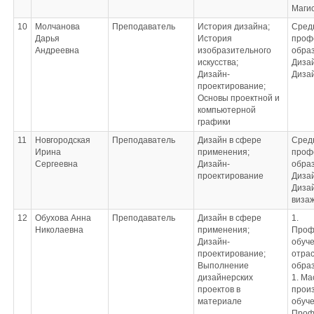
Маги
10
Молчанова
Преподаватель
История дизайна;
Сред
Дарья
История
проф
Андреевна
изобразительного
обра
искусства;
Диза
Дизайн-
Диза
проектирование;
Основы проектной и
компьютерной
графики
11
Новгородская
Преподаватель
Дизайн в сфере
Сред
Ирина
применения;
проф
Сергеевна
Дизайн-
обра
проектирование
Диза
Дизай
виза
12
Обухова Анна
Преподаватель
Дизайн в сфере
1.
Николаевна
применения;
Проф
Дизайн-
обуче
проектирование;
отрас
Выполнение
обра
дизайнерских
1. Ма
проектов в
прои
материале
обуче
Проф