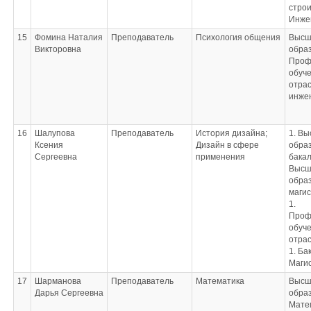
основных технико-
стро
экономических
Инже
показателей
15
Фомина Наталия
Преподаватель
Психология общения
Высш
проектирования;
Викторовна
обра
Основы
Проф
конструкторско-
обуче
технологического
отра
обеспечения
инже
дизайна
16
Шалупова
Преподаватель
История дизайна;
1. В
Ксения
Дизайн в сфере
образ
Сергеевна
применения
бакал
Высш
образ
маги
1.
Проф
обуч
отра
1. Ба
Маги
17
Шарманова
Преподаватель
Математика
Высш
Дарья Сергеевна
обра
Мате