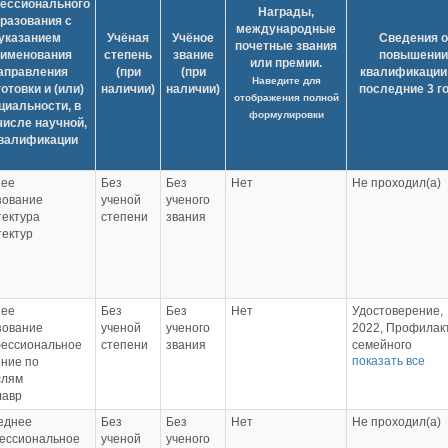
ессионального
Награды,
разования с
международные
указанием
Учёная
Учёное
Сведения о
почетные звания
аименования
степень
звание
повышении
или премии.
аправления
(при
(при
квалификации 
Наведите для
отовки и (или)
наличии)
наличии)
последние 3 г
отображения полной
циальности, в
формулировки
числе научной,
квалификации
ее
Без
Без
Нет
Не проходил(а)
зование
ученой
ученого
тектура
степени
звания
тектур
ее
Без
Без
Нет
Удостоверение,
зование
ученой
ученого
2022, Профилак
ессиональное
степени
звания
семейного
показать все
ение по
неблагополучия
слям
(мотивирование
лавр
родителей на
воспитательную
еднее
Без
Без
Нет
Не проходил(а)
деятельность д
ессиональное
ученой
ученого
и повышение