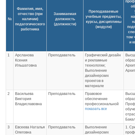
проф
об
Фамилия, имя,
Преподаваемые
отчество (при
Занимаемая
учебные предметы,
н
№
наличии)
должность
курсы, дисциплины
н
педагогического
(должности)
(модули)
подг
работника
спе
том 
и 
1
Арсланова
Преподаватель
Графический дизайн
Высш
Ксения
и рекламные
обра
Ильшатовна
технологии;
Архи
Выполнение
Архи
дизайнерских
проектов в
материале
2
Васильева
Преподаватель
Правовое
Высш
Виктория
обеспечение
обра
Владиславовна
профессиональной
Проф
показать все
деятельности;
обуч
Основы проектной и
отра
компьютерной
Бака
графики;
3
Евсеева Наталья
Преподаватель
Выполнение
1. Ср
Основы
Олеговна
дизайнерских
проф
менеджмента;