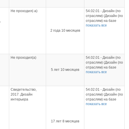
среднего общего
образования);
Не проходил(-а)
54.02.01 - Дизайн (по
09.02.07 -
отраслям) (Дизайн (по
Информационные
,
отраслям) на базе
системы и
показать все
основного общего
программирование
2 года 10 месяцев
образования);
(Информационные
54.02.01 - Дизайн (по
системы и
отраслям) (Дизайн (по
программирование на
отраслям) на базе
базе среднего общего
среднего общего
образования);
образования)
09.02.07 -
Не проходил(а)
54.02.01 - Дизайн (по
Информационные
отраслям) (Дизайн (по
системы и
отраслям) на базе
5 лет 10 месяцев
программирование
показать все
основного общего
о,
(Информационные
образования);
системы и
54.02.01 - Дизайн (по
программирование на
отраслям) (Дизайн (по
Свидетельство,
54.02.01 - Дизайн (по
базе основного
отраслям) на базе
2017. Дизайн
отраслям) (Дизайн (по
общего образования)
среднего общего
интерьера
отраслям) на базе
образования)
показать все
основного общего
образования);
54.02.01 - Дизайн (по
отраслям) (Дизайн (по
17 лет 8 месяцев
отраслям) на базе
среднего общего