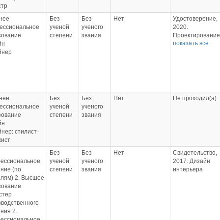
стр
нее
Без
Без
Нет
Удостоверение,
ессиональное
ученой
ученого
2020.
зование
степени
звания
Проектирование
показать все
йн
изготовление и
йнер
реализация
художественно-
дизайнерских
решений
Удостоверение,
2022.
нее
Без
Без
Нет
Не проходил(а)
Проектирование
ессиональное
ученой
ученого
художественных
зование
степени
звания
работ
йн
оформительског
нер: стилист-
рекламного и
жист
шрифтового
характера
Без
Без
Нет
Свидетельство,
ессиональное
ученой
ученого
2017. Дизайн
ние (по
степени
звания
интерьера
лям) 2. Высшее
зование
стер
зводственного
ния 2.
ессиональное