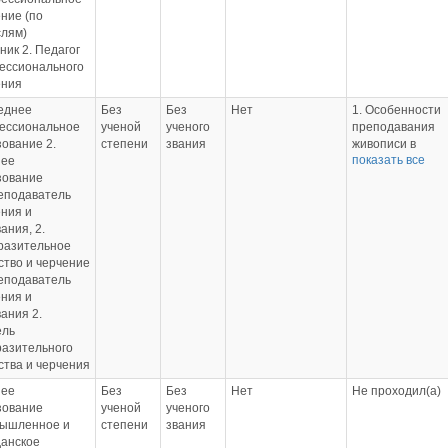
ние (по
слям)
хник 2. Педагог
ессионального
ения
еднее
Без
Без
Нет
1. Особенности
ессиональное
ученой
ученого
преподавания
ование 2.
степени
звания
живописи в
показать все
ее
образовательны
зование
организациях
еподаватель
среднего
ния и
профессиональн
ания, 2.
образования,
разительное
Удостоверение, 7
ство и черчение
2018г.
еподаватель
2. Действующий
ния и
художник, практ
ания 2.
ель
разительного
ства и черчения
ее
Без
Без
Нет
Не проходил(а)
зование
ученой
ученого
ышленное и
степени
звания
данское