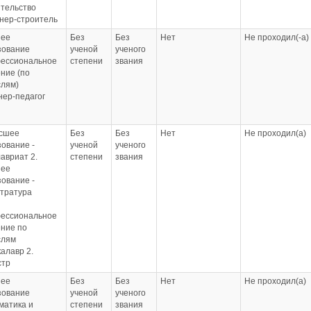
ительство
нер-строитель
ее
Без
Без
Нет
Не проходил(-а)
зование
ученой
ученого
ессиональное
степени
звания
ние (по
слям)
нер-педагог
ысшее
Без
Без
Нет
Не проходил(а)
ование -
ученой
ученого
авриат 2.
степени
звания
ее
ование -
стратура
ессиональное
ение по
слям
калавр 2.
стр
ее
Без
Без
Нет
Не проходил(а)
зование
ученой
ученого
матика и
степени
звания