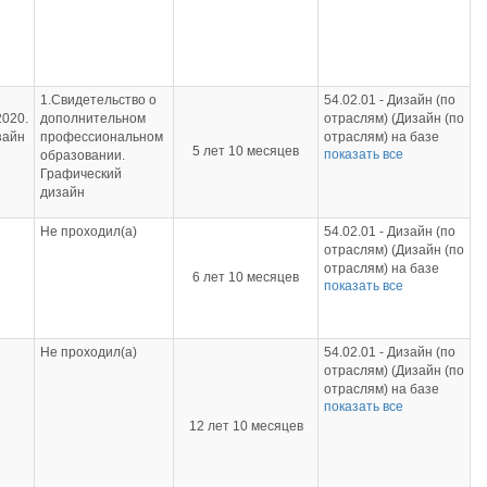
54.02.01 - Дизайн (по
образования)
отраслям) (Дизайн (по
отраслям) на базе
среднего общего
образования);
21.02.19 -
1.Свидетельство о
54.02.01 - Дизайн (по
Землеустройство
2020.
дополнительном
отраслям) (Дизайн (по
(Землеустройство на
зайн
профессиональном
отраслям) на базе
5 лет 10 месяцев
базе основного
показать все
образовании.
основного общего
общего образования);
Графический
образования);
42.02.01 - Реклама
дизайн
54.02.01 - Дизайн (по
(Реклама на базе
отраслям) (Дизайн (по
среднего общего
отраслям) на базе
Не проходил(а)
54.02.01 - Дизайн (по
образования);
среднего общего
отраслям) (Дизайн (по
42.02.01 - Реклама
образования)
отраслям) на базе
6 лет 10 месяцев
(Реклама на базе
показать все
основного общего
основного общего
образования);
образования)
54.02.01 - Дизайн (по
отраслям) (Дизайн (по
Не проходил(а)
54.02.01 - Дизайн (по
отраслям) на базе
отраслям) (Дизайн (по
среднего общего
отраслям) на базе
образования)
показать все
основного общего
12 лет 10 месяцев
образования);
54.02.01 - Дизайн (по
отраслям) (Дизайн (по
отраслям) на базе