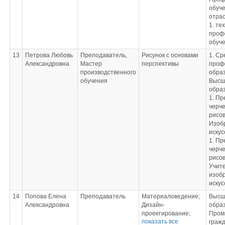
обуче
отра
1. те
проф
обуч
13
Петрова Любовь
Преподаватель,
Рисунок с основами
1. Ср
Александровна
Мастер
перспективы
проф
производственного
образ
обучения
Высш
обра
1. Пр
черче
рисов
Изоб
искус
1. Пр
черче
рисов
Учит
изоб
искус
14
Попова Елена
Преподаватель
Материаловедение;
Высш
Александровна
Дизайн-
обра
проектирование;
Пром
показать все
Методы расчета
граж