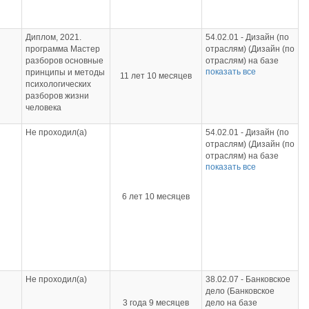
образования);
54.02.01 - Дизайн (по
отраслям) (Дизайн (по
Диплом, 2021.
54.02.01 - Дизайн (по
отраслям) на базе
программа Мастер
отраслям) (Дизайн (по
среднего общего
разборов основные
отраслям) на базе
образования)
показать все
принципы и методы
основного общего
11 лет 10 месяцев
психологических
образования);
разборов жизни
54.02.01 - Дизайн (по
человека
отраслям) (Дизайн (по
отраслям) на базе
среднего общего
Не проходил(а)
54.02.01 - Дизайн (по
образования)
отраслям) (Дизайн (по
отраслям) на базе
показать все
основного общего
образования);
54.02.01 - Дизайн (по
6 лет 10 месяцев
отраслям) (Дизайн (по
отраслям) на базе
среднего общего
образования)
Не проходил(а)
38.02.07 - Банковское
дело (Банковское
3 года 9 месяцев
дело на базе