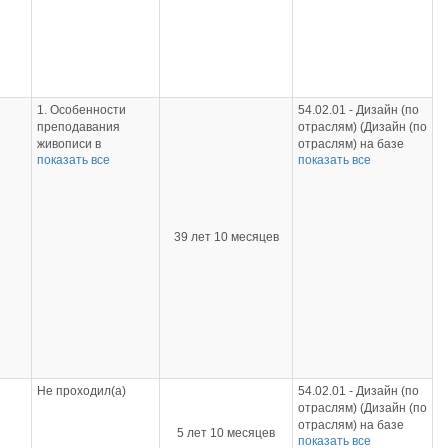
образования)
1. Особенности
54.02.01 - Дизайн (по
преподавания
отраслям) (Дизайн (по
живописи в
отраслям) на базе
показать все
показать все
х
образовательных
основного общего
организациях
образования);
среднего
54.02.01 - Дизайн (по
ого
профессионального
отраслям) (Дизайн (по
образования,
отраслям) на базе
39 лет 10 месяцев
2ч.,
Удостоверение,
среднего общего
72ч., 2018г.
образования)
2. Действующий
ик
художник, практик
Не проходил(а)
54.02.01 - Дизайн (по
отраслям) (Дизайн (по
отраслям) на базе
5 лет 10 месяцев
показать все
основного общего