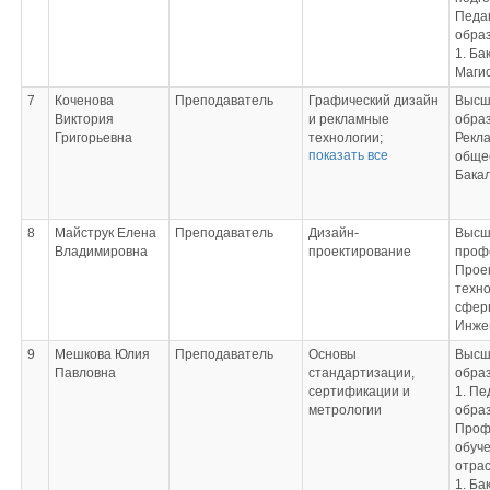
Педаг
обра
1. Ба
Маги
7
Коченова
Преподаватель
Графический дизайн
Высш
Виктория
и рекламные
обра
Григорьевна
технологии;
Рекла
показать все
Дизайн-
обще
проектирование;
Бака
Основы
конструкторско-
технологического
8
Майструк Елена
Преподаватель
Дизайн-
Высш
обеспечения
Владимировна
проектирование
проф
дизайна
Прое
техн
сферы
Инже
9
Мешкова Юлия
Преподаватель
Основы
Высш
Павловна
стандартизации,
обра
сертификации и
1. Пе
метрологии
образ
Проф
обуче
отра
1. Ба