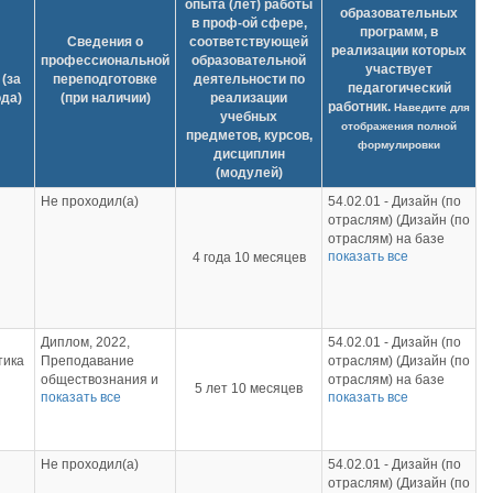
опыта (лет) работы
образовательных
в проф-ой сфере,
программ, в
Сведения о
соответствующей
реализации которых
профессиональной
образовательной
участвует
(за
переподготовке
деятельности по
педагогический
ода)
(при наличии)
реализации
работник.
Наведите для
учебных
отображения полной
предметов, курсов,
формулировки
дисциплин
(модулей)
Не проходил(а)
54.02.01 - Дизайн (по
отраслям) (Дизайн (по
отраслям) на базе
показать все
4 года 10 месяцев
основного общего
образования);
54.02.01 - Дизайн (по
отраслям) (Дизайн (по
отраслям) на базе
Диплом, 2022,
54.02.01 - Дизайн (по
среднего общего
тика
Преподавание
отраслям) (Дизайн (по
образования)
обществознания и
отраслям) на базе
5 лет 10 месяцев
показать все
показать все
права в
основного общего
образовательных
образования);
организациях
54.02.01 - Дизайн (по
Диплом, 2019,
отраслям) (Дизайн (по
Не проходил(а)
54.02.01 - Дизайн (по
етей
Педагог
отраслям) на базе
отраслям) (Дизайн (по
дополнительного
среднего общего