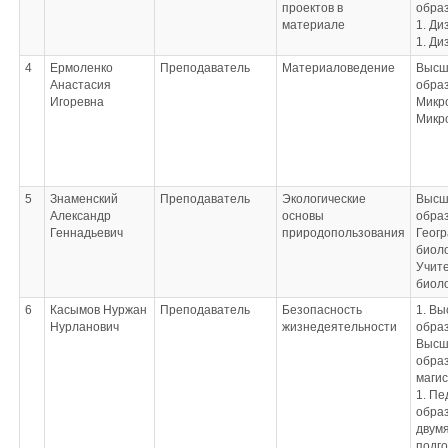
проектов в
обра
Технология
материале
1. Ди
выполнения работ
1. Ди
по профессии 12565
Исполнитель
4
Ермоленко
Преподаватель
Материаловедение
Высш
художественно-
Анастасия
обра
оформительских
Игоревна
Микр
работ
Микр
5
Знаменский
Преподаватель
Экологические
Высш
Александр
основы
обра
Геннадьевич
природопользования
Геогр
биол
Учите
биол
6
Касымов Нуржан
Преподаватель
Безопасность
1. В
Нурланович
жизнедеятельности
образ
Высш
образ
маги
1. Пе
образ
двум
подго