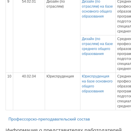
9
54.02.01
Дизайн (по
Дизайн (по
Средне
отраслям)
отраслям) на базе
профес
основного общего
образов
образования
програ
подгото
специал
среднег
Дизайн (по
Средне
отраслям) на базе
профес
среднего общего
образов
образования
програ
подгото
специал
среднег
10
40.02.04
Юриспруденция
Юриспруденция
Средне
на базе основного
профес
общего
образов
образования
програ
подгото
специал
среднег
Профессорско-преподавательский состав
Информация о представителях работодателей