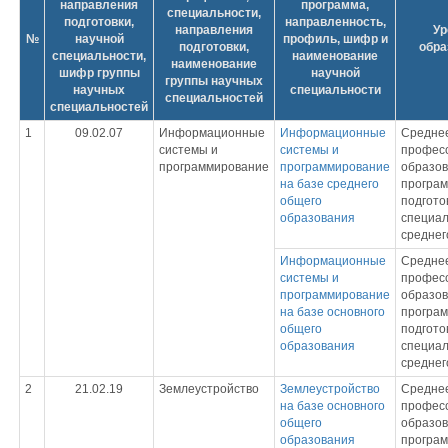
направления
программа,
специальности,
подготовки,
направленность,
направления
Ур
№
научной
профиль, шифр и
подготовки,
обра
специальности,
наименование
наименование
шифр группы
научной
группы научных
научных
специальности
специальностей
специальностей
1
09.02.07
Информационные
Информационные
Средне
системы и
системы и
профес
программирование
программирование
образов
на базе среднего
програ
общего
подгото
образования
специал
среднег
Информационные
Средне
системы и
профес
программирование
образов
на базе основного
програ
общего
подгото
образования
специал
среднег
2
21.02.19
Землеустройство
Землеустройство
Средне
на базе основного
профес
общего
образов
образования
програ