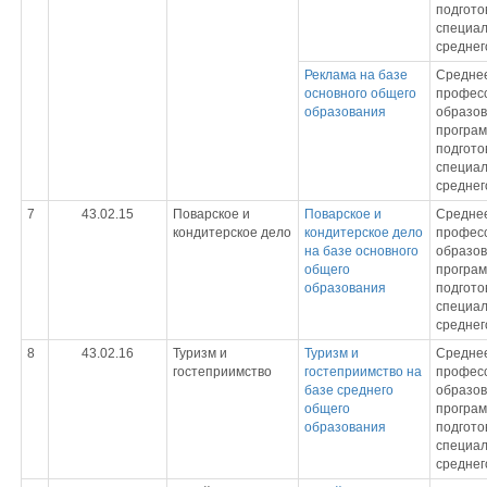
подгото
специал
среднег
Реклама на базе
Средне
основного общего
профес
образования
образов
програ
подгото
специал
среднег
7
43.02.15
Поварское и
Поварское и
Средне
кондитерское дело
кондитерское дело
профес
на базе основного
образов
общего
програ
образования
подгото
специал
среднег
8
43.02.16
Туризм и
Туризм и
Средне
гостеприимство
гостеприимство на
профес
базе среднего
образов
общего
програ
образования
подгото
специал
среднег