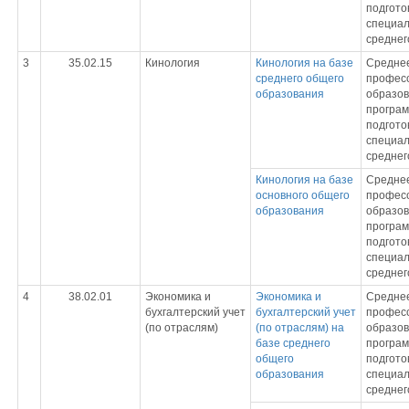
подгото
специал
среднег
3
35.02.15
Кинология
Кинология на базе
Средне
среднего общего
профес
образования
образов
програ
подгото
специал
среднег
Кинология на базе
Средне
основного общего
профес
образования
образов
програ
подгото
специал
среднег
4
38.02.01
Экономика и
Экономика и
Средне
бухгалтерский учет
бухгалтерский учет
профес
(по отраслям)
(по отраслям) на
образов
базе среднего
програ
общего
подгото
образования
специал
среднег