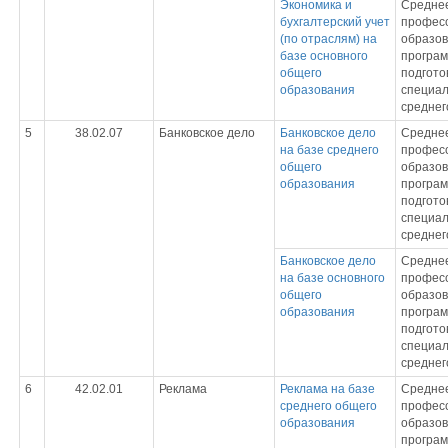
Экономика и
Средне
бухгалтерский учет
профес
(по отраслям) на
образов
базе основного
програ
общего
подгото
образования
специал
среднег
5
38.02.07
Банковское дело
Банковское дело
Средне
на базе среднего
профес
общего
образов
образования
програ
подгото
специал
среднег
Банковское дело
Средне
на базе основного
профес
общего
образов
образования
програ
подгото
специал
среднег
6
42.02.01
Реклама
Реклама на базе
Средне
среднего общего
профес
образования
образов
програ