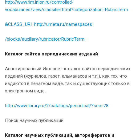
http://www.rim.inion.ru/controlled-
vocabularies/view/classifier.html?categorization=RubricTerm
&CLASS_URI=http://umeta.ru/namespaces
/blocks/auxiliary/rubricator/RubricTerm
Каталог сайтов периодических изданий
Аннотированный Интернет-каталог сайтов периодических
изданий (журналов, газет, альманахов и т.п.), как тех, что
издаются в печатном виде, так и существующих только в
электронном виде.
http://www.library.ru/2/catalogs/periodical/?sec=28
Поиск научных публикаций
Каталог научных публикаций, авторефератов и