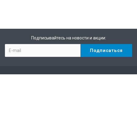
Подписывайтесь на новости и акции:
О колледже
Новости
История
Библиотека
Фото-Видео галерея
Абитуриенту