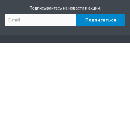
Подписывайтесь на новости и акции:
О колледже
Новости
История
Библиотека
Фото-Видео галерея
Абитуриенту
Студенту
Преподаватели